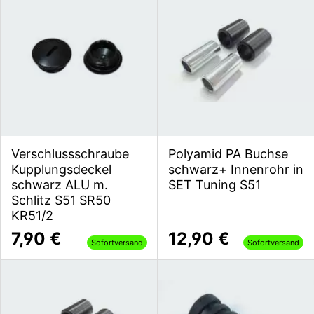
Verschlussschraube
Polyamid PA Buchse
Kupplungsdeckel
schwarz+ Innenrohr in
schwarz ALU m.
SET Tuning S51
Schlitz S51 SR50
KR51/2
7,90 €
12,90 €
Sofortversand
Sofortversand