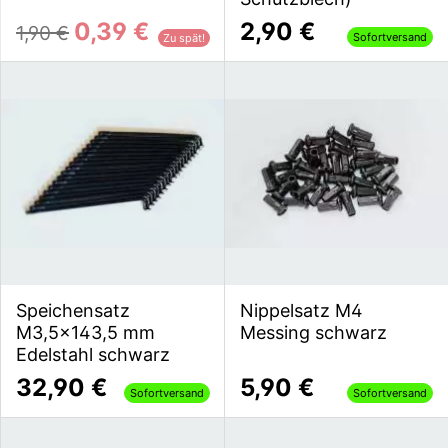
0,39 €
2,90 €
1,90 €
Sofortversand
Zu spät!
Speichensatz
Nippelsatz M4
M3,5x143,5 mm
Messing schwarz
Edelstahl schwarz
32,90 €
5,90 €
Sofortversand
Sofortversand