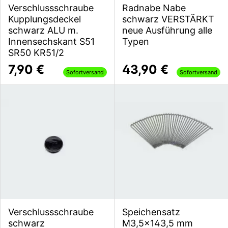
Verschlussschraube
Radnabe Nabe
Kupplungsdeckel
schwarz VERSTÄRKT
schwarz ALU m.
neue Ausführung alle
Innensechskant S51
Typen
SR50 KR51/2
7,90 €
43,90 €
Sofortversand
Sofortversand
Verschlussschraube
Speichensatz
schwarz
M3,5x143,5 mm