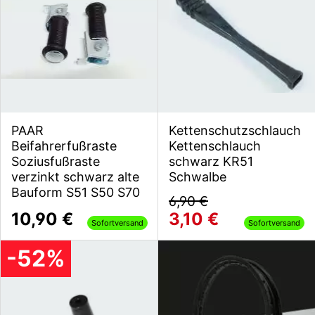
PAAR
Kettenschutzschlauch
Beifahrerfußraste
Kettenschlauch
Soziusfußraste
schwarz KR51
verzinkt schwarz alte
Schwalbe
Bauform S51 S50 S70
6,90 €
10,90 €
3,10 €
Sofortversand
Sofortversand
-52%