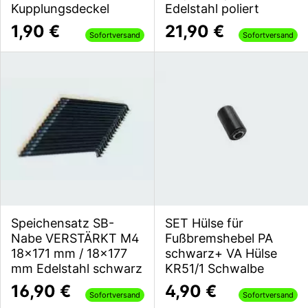
Kupplungsdeckel
Edelstahl poliert
1,90 €
21,90 €
Sofortversand
Sofortversand
Speichensatz SB-
SET Hülse für
Nabe VERSTÄRKT M4
Fußbremshebel PA
18x171 mm / 18x177
schwarz+ VA Hülse
mm Edelstahl schwarz
KR51/1 Schwalbe
16,90 €
4,90 €
Sofortversand
Sofortversand