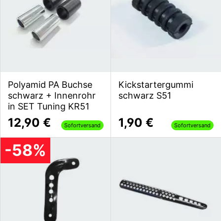
Polyamid PA Buchse
Kickstartergummi
schwarz + Innenrohr
schwarz S51
in SET Tuning KR51
12,90 €
1,90 €
Sofortversand
Sofortversand
-58%