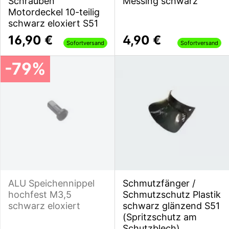
Schrauben
Messing schwarz
Motordeckel 10-teilig
schwarz eloxiert S51
16,90 €
4,90 €
Sofortversand
Sofortversand
-79%
ALU Speichennippel
Schmutzfänger /
hochfest M3,5
Schmutzschutz Plastik
schwarz eloxiert
schwarz glänzend S51
(Spritzschutz am
Schutzblech)