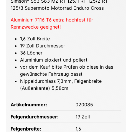
Simson* S53 S83 MZ RT 125/1 RT 125/2 RT
125/3 Supermoto Motorrad Enduro Cross
Aluminium 7116 T6 extra hochfest für
Rennzwecke geeignet!
1,6 Zoll Breite
19 Zoll Durchmesser
36 Löcher
Aluminium eloxiert und poliert
vor dem Kauf bitte Prüfen ob diese in das
gewünschte Fahrzeug passt
Nippeldurchlass 7,3mm, Felgenbreite
(Außenkante) 5,58cm
Artikelnummer:
020085
Felgendurchmesser:
19 Zoll
Felgenbreite:
1,6