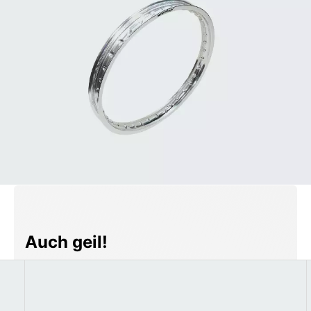
Produktgalerie überspringen
Auch geil!