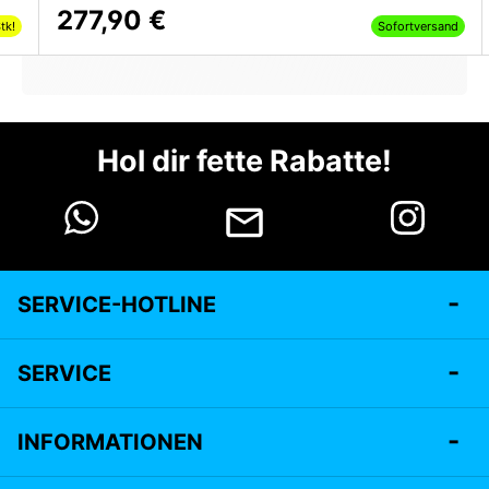
277,90 €
tk!
Sofortversand
Hol dir fette Rabatte!
SERVICE-HOTLINE
SERVICE
INFORMATIONEN