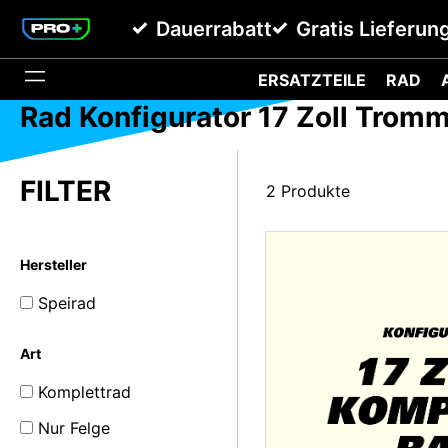
springen
Zur Hauptnavigation springen
Dauerrabatt
Gratis Lieferun
ERSATZTEILE
RAD
Rad Konfigurator 17 Zoll Trom
2 Produkte
Hersteller
Speirad
Art
Komplettrad
Nur Felge