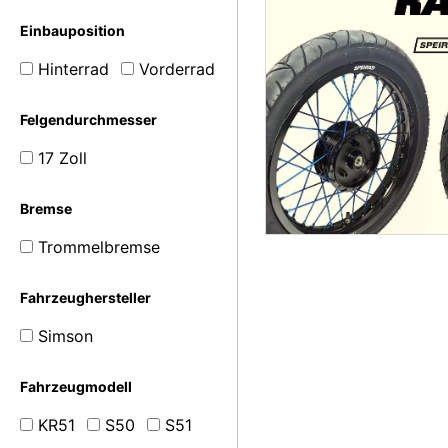
Einbauposition
Hinterrad
Vorderrad
Felgendurchmesser
17 Zoll
Bremse
Trommelbremse
Fahrzeughersteller
Simson
Fahrzeugmodell
KR51
S50
S51