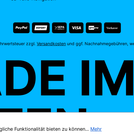
Vorkasse
Mehrwertsteuer zzgl.
Versandkosten
und ggf. Nachnahmegebühren, we
E IM
EN.
iche Funktionalität bieten zu können...
Mehr